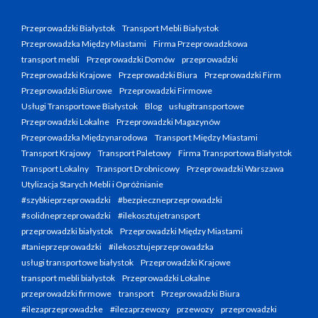
Przeprowadzki Białystok
Transport Mebli Białystok
Przeprowadzka Między Miastami
Firma Przeprowadzkowa
transport mebli
Przeprowadzki Domów
przeprowadzki
Przeprowadzki Krajowe
Przeprowadzki Biura
Przeprowadzki Firm
Przeprowadzki Biurowe
Przeprowadzki Firmowe
Usługi Transportowe Białystok
Blog
usługitransportowe
Przeprowadzki Lokalne
Przeprowadzki Magazynów
Przeprowadzka Międzynarodowa
Transport Między Miastami
Transport Krajowy
Transport Paletowy
Firma Transportowa Białystok
Transport Lokalny
Transport Drobnicowy
Przeprowadzki Warszawa
Utylizacja Starych Mebli i Opróżnianie
#szybkieprzeprowadzki
#bezpieczneprzeprowadzki
#solidneprzeprowadzki
#ilekosztujetransport
przeprowadzki białystok
Przeprowadzki Między Miastami
#tanieprzeprowadzki
#ilekosztujeprzeprowadzka
usługi transportowe białystok
Przeprowadzki Krajowe
transport mebli białystok
Przeprowadzki Lokalne
przeprowadzki firmowe
transport
Przeprowadzki Biura
#ilezaprzeprowadzke
#ilezaprzewozy
przewozy
przeprowadzki