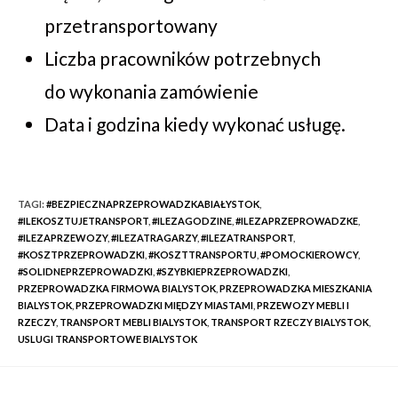
przetransportowany
Liczba pracowników potrzebnych
do wykonania zamówienie
Data i godzina kiedy wykonać usługę.
TAGI
:
#BEZPIECZNAPRZEPROWADZKABIAŁYSTOK
,
#ILEKOSZTUJETRANSPORT
,
#ILEZAGODZINE
,
#ILEZAPRZEPROWADZKE
,
#ILEZAPRZEWOZY
,
#ILEZATRAGARZY
,
#ILEZATRANSPORT
,
#KOSZTPRZEPROWADZKI
,
#KOSZTTRANSPORTU
,
#POMOCKIEROWCY
,
#SOLIDNEPRZEPROWADZKI
,
#SZYBKIEPRZEPROWADZKI
,
PRZEPROWADZKA FIRMOWA BIALYSTOK
,
PRZEPROWADZKA MIESZKANIA
BIALYSTOK
,
PRZEPROWADZKI MIĘDZY MIASTAMI
,
PRZEWOZY MEBLI I
RZECZY
,
TRANSPORT MEBLI BIALYSTOK
,
TRANSPORT RZECZY BIALYSTOK
,
USLUGI TRANSPORTOWE BIALYSTOK