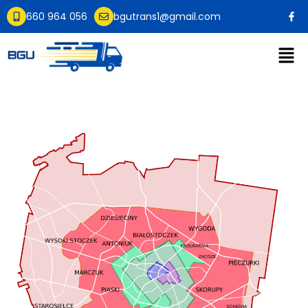
660 964 056
bgutrans1@gmail.com