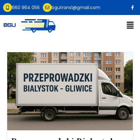
660 964 056
bgutrans1@gmail.com