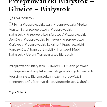
Przeprowadzki Białystok –
Gliwice – Białystok
05/09/2025
Firma Przeprowadzkowa
/
Przeprowadzka Między
Miastami
/
przeprowadzki
/
Przeprowadzki
Białystok
/
Przeprowadzki Biurowe
/
Przeprowadzki
Domów
/
Przeprowadzki Firmowe
/
Przeprowadzki
Krajowe
/
Przeprowadzki Lokalne
/
Przeprowadzki
Magazynów
/
transport mebli
/
Transport Mebli
Białystok
/
Usługi Transportowe Białystok
Przeprowadzki Białystok - Gliwice BGU Oferuje swoje
profesjonalne i kompleksowe usługi w obu tych miastach.
Mieścimy się w Białymstoku i możemy przewieźć i
przeprowadzić z jednego do drugiego miejsca. Usługi…
Czytaj Dalej