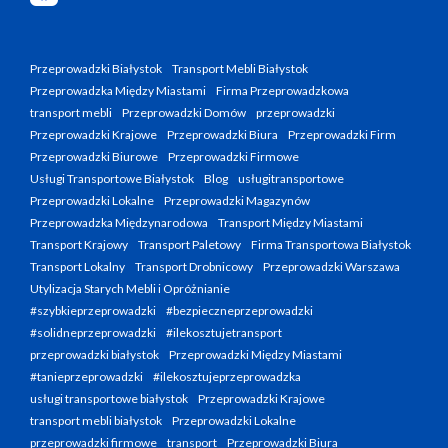
Przeprowadzki Białystok
Transport Mebli Białystok
Przeprowadzka Między Miastami
Firma Przeprowadzkowa
transport mebli
Przeprowadzki Domów
przeprowadzki
Przeprowadzki Krajowe
Przeprowadzki Biura
Przeprowadzki Firm
Przeprowadzki Biurowe
Przeprowadzki Firmowe
Usługi Transportowe Białystok
Blog
usługitransportowe
Przeprowadzki Lokalne
Przeprowadzki Magazynów
Przeprowadzka Międzynarodowa
Transport Między Miastami
Transport Krajowy
Transport Paletowy
Firma Transportowa Białystok
Transport Lokalny
Transport Drobnicowy
Przeprowadzki Warszawa
Utylizacja Starych Mebli i Opróżnianie
#szybkieprzeprowadzki
#bezpieczneprzeprowadzki
#solidneprzeprowadzki
#ilekosztujetransport
przeprowadzki białystok
Przeprowadzki Między Miastami
#tanieprzeprowadzki
#ilekosztujeprzeprowadzka
usługi transportowe białystok
Przeprowadzki Krajowe
transport mebli białystok
Przeprowadzki Lokalne
przeprowadzki firmowe
transport
Przeprowadzki Biura