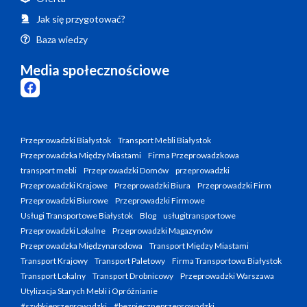
Jak się przygotować?
Baza wiedzy
Media społecznościowe
Przeprowadzki Białystok
Transport Mebli Białystok
Przeprowadzka Między Miastami
Firma Przeprowadzkowa
transport mebli
Przeprowadzki Domów
przeprowadzki
Przeprowadzki Krajowe
Przeprowadzki Biura
Przeprowadzki Firm
Przeprowadzki Biurowe
Przeprowadzki Firmowe
Usługi Transportowe Białystok
Blog
usługitransportowe
Przeprowadzki Lokalne
Przeprowadzki Magazynów
Przeprowadzka Międzynarodowa
Transport Między Miastami
Transport Krajowy
Transport Paletowy
Firma Transportowa Białystok
Transport Lokalny
Transport Drobnicowy
Przeprowadzki Warszawa
Utylizacja Starych Mebli i Opróżnianie
#szybkieprzeprowadzki
#bezpieczneprzeprowadzki