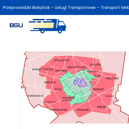
Przeprowadzki Białystok – Usługi Transportowe – Transport Meb