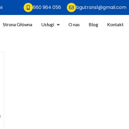
660 964 056
bgutrans1@gmail.com
li
Strona Główna
Usługi
O nas
Blog
Kontakt