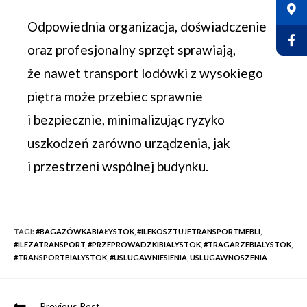
Odpowiednia organizacja, doświadczenie
oraz profesjonalny sprzęt sprawiają,
że nawet transport lodówki z wysokiego
piętra może przebiec sprawnie
i bezpiecznie, minimalizując ryzyko
uszkodzeń zarówno urządzenia, jak
i przestrzeni wspólnej budynku.
TAGI
:
#BAGAŻÓWKABIAŁYSTOK
,
#ILEKOSZTUJETRANSPORTMEBLI
,
#ILEZATRANSPORT
,
#PRZEPROWADZKIBIALYSTOK
,
#TRAGARZEBIALYSTOK
,
#TRANSPORTBIALYSTOK
,
#USLUGAWNIESIENIA
,
USLUGAWNOSZENIA
Previous Post