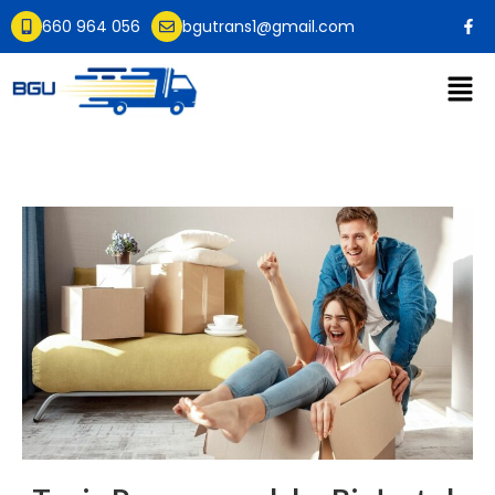
660 964 056
bgutrans1@gmail.com