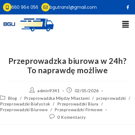
660 964 056
bgutrans1@gmail.com
Przeprowadzka biurowa w 24h?
To naprawdę możliwe
admin9341
02/05/2026
Blog
/
Przeprowadzka Między Miastami
/
przeprowadzki
/
Przeprowadzki Białystok
/
Przeprowadzki Biura
/
Przeprowadzki Biurowe
/
Przeprowadzki Firmowe
0 Komentarzy