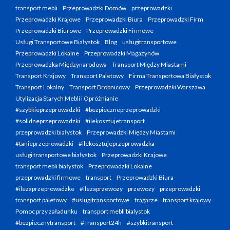
transport mebli
Przeprowadzki Domów
przeprowadzki
Przeprowadzki Krajowe
Przeprowadzki Biura
Przeprowadzki Firm
Przeprowadzki Biurowe
Przeprowadzki Firmowe
Usługi Transportowe Białystok
Blog
usługitransportowe
Przeprowadzki Lokalne
Przeprowadzki Magazynów
Przeprowadzka Międzynarodowa
Transport Między Miastami
Transport Krajowy
Transport Paletowy
Firma Transportowa Białystok
Transport Lokalny
Transport Drobnicowy
Przeprowadzki Warszawa
Utylizacja Starych Mebli i Opróżnianie
#szybkieprzeprowadzki
#bezpieczneprzeprowadzki
#solidneprzeprowadzki
#ilekosztujetransport
przeprowadzki białystok
Przeprowadzki Między Miastami
#tanieprzeprowadzki
#ilekosztujeprzeprowadzka
usługi transportowe białystok
Przeprowadzki Krajowe
transport mebli białystok
Przeprowadzki Lokalne
przeprowadzki firmowe
transport
Przeprowadzki Biura
#ilezaprzeprowadzke
#ilezaprzewozy
przewozy
przeprowadzki
transport paletowy
#uslugitransportowe
tragarze
transport krajowy
Pomoc przy załadunku
transport mebli bialystok
#bezpiecznytransport
#Transport24h
#szybkitransport