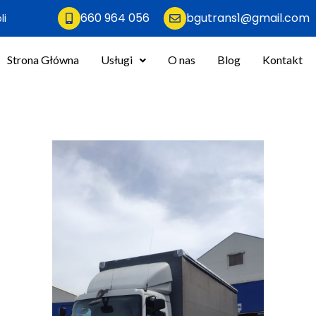
660 964 056
bgutrans1@gmail.com
li
Strona Główna
Usługi
O nas
Blog
Kontakt