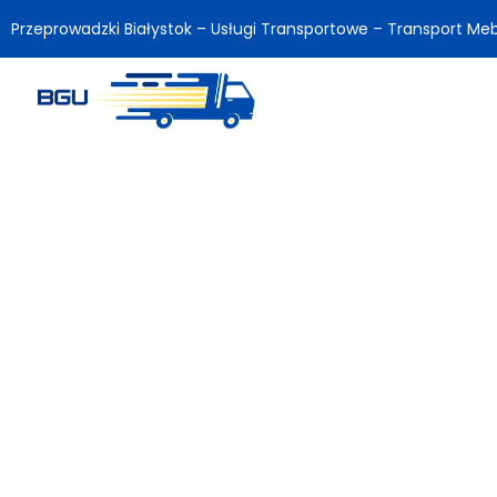
Przeprowadzki Białystok – Usługi Transportowe – Transport Meb