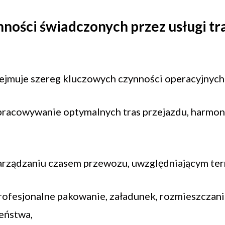
nności świadczonych przez usługi t
jmuje szereg kluczowych czynności operacyjnych i 
racowywanie optymalnych tras przejazdu, harmon
arządzaniu czasem przewozu, uwzględniającym ter
rofesjonalne pakowanie, załadunek, rozmieszczan
eństwa,