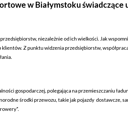
portowe w Białymstoku świadczące us
i przedsiębiorstw, niezależnie od ich wielkości. Jak wspom
lientów. Z punktu widzenia przedsiębiorstw, współpraca 
łania.
alności gospodarczej, polegająca na przemieszczaniu ładu
żnorodne środki przewozu, takie jak pojazdy dostawcze, sa
„rowery”.