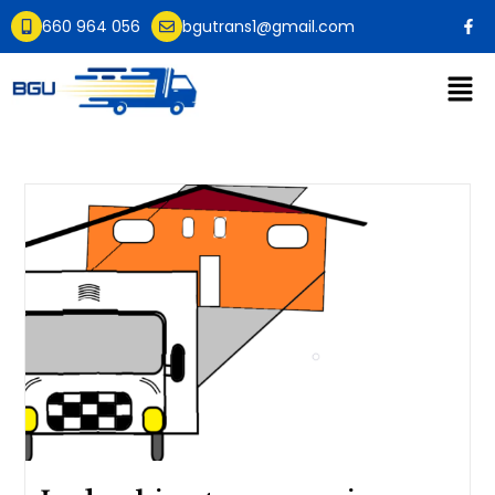
660 964 056
bgutrans1@gmail.com