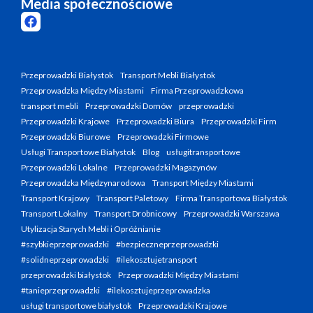
Media społecznościowe
Przeprowadzki Białystok
Transport Mebli Białystok
Przeprowadzka Między Miastami
Firma Przeprowadzkowa
transport mebli
Przeprowadzki Domów
przeprowadzki
Przeprowadzki Krajowe
Przeprowadzki Biura
Przeprowadzki Firm
Przeprowadzki Biurowe
Przeprowadzki Firmowe
Usługi Transportowe Białystok
Blog
usługitransportowe
Przeprowadzki Lokalne
Przeprowadzki Magazynów
Przeprowadzka Międzynarodowa
Transport Między Miastami
Transport Krajowy
Transport Paletowy
Firma Transportowa Białystok
Transport Lokalny
Transport Drobnicowy
Przeprowadzki Warszawa
Utylizacja Starych Mebli i Opróżnianie
#szybkieprzeprowadzki
#bezpieczneprzeprowadzki
#solidneprzeprowadzki
#ilekosztujetransport
przeprowadzki białystok
Przeprowadzki Między Miastami
#tanieprzeprowadzki
#ilekosztujeprzeprowadzka
usługi transportowe białystok
Przeprowadzki Krajowe