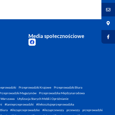
Media społecznościowe
zeprowadzki
Przeprowadzki Krajowe
Przeprowadzki Biura
Przeprowadzki Magazynów
Przeprowadzka Międzynarodowa
i Warszawa
Utylizacja Starych Mebli i Opróżnianie
mi
#tanieprzeprowadzki
#ilekosztujeprzeprowadzka
 Biura
#ilezaprzeprowadzke
#ilezaprzewozy
przewozy
przeprowadzki