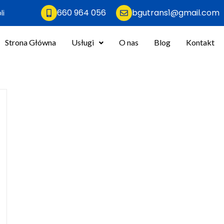
660 964 056
bgutrans1@gmail.com
li
Strona Główna
Usługi
O nas
Blog
Kontakt