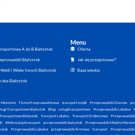
Menu
nsportowa A do B Białystok
Oferta
eprowadzki Białystok
Jak się przygotować?
Mebli I Wiele Innych Białystok
Baza wiedzy
czka Białystok
 Miastami
Firma Przeprowadzkowa
transport mebli
Przeprowadzki Domów
pr
ługi Transportowe Białystok
Blog
usługitransportowe
Przeprowadzki Lokalne
Transportowa Białystok
Transport Lokalny
Transport Drobnicowy
Przeprowadzk
ki
#ilekosztujetransport
przeprowadzki białystok
Przeprowadzki Między Miasta
ystok
Przeprowadzki Lokalne
przeprowadzki firmowe
transport
Przeprowadzki