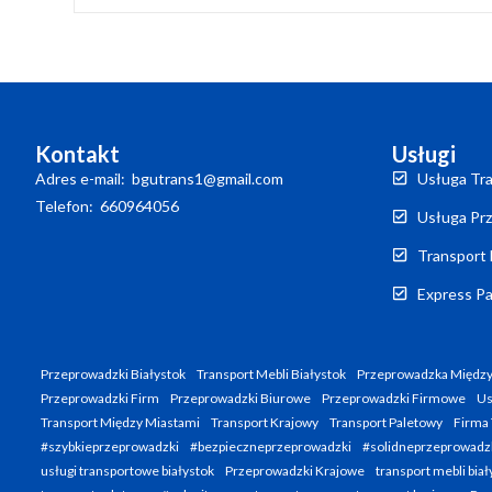
Kontakt
Usługi
Adres e-mail: bgutrans1@gmail.com
Usługa Tra
Telefon: 660964056
Usługa Prz
Transport 
Express Pa
Przeprowadzki Białystok
Transport Mebli Białystok
Przeprowadzka Między
Przeprowadzki Firm
Przeprowadzki Biurowe
Przeprowadzki Firmowe
Us
Transport Między Miastami
Transport Krajowy
Transport Paletowy
Firma 
#szybkieprzeprowadzki
#bezpieczneprzeprowadzki
#solidneprzeprowadz
usługi transportowe białystok
Przeprowadzki Krajowe
transport mebli biał