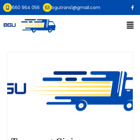
660 964 056
bgutrans1@gmail.com