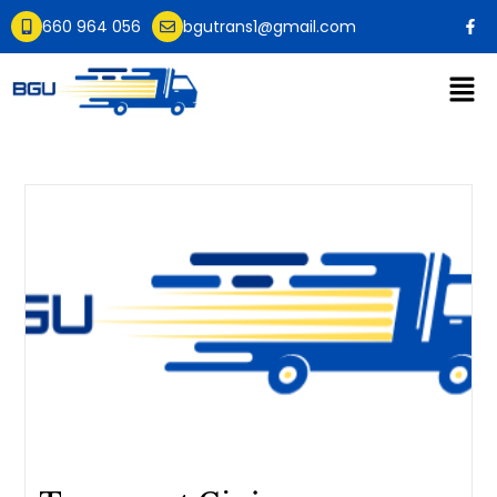
660 964 056
bgutrans1@gmail.com