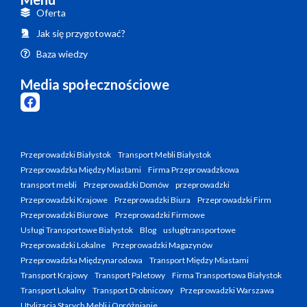
Oferta
Jak się przygotować?
Baza wiedzy
Media społecznościowe
Przeprowadzki Białystok
Transport Mebli Białystok
Przeprowadzka Między Miastami
Firma Przeprowadzkowa
transport mebli
Przeprowadzki Domów
przeprowadzki
Przeprowadzki Krajowe
Przeprowadzki Biura
Przeprowadzki Firm
Przeprowadzki Biurowe
Przeprowadzki Firmowe
Usługi Transportowe Białystok
Blog
usługitransportowe
Przeprowadzki Lokalne
Przeprowadzki Magazynów
Przeprowadzka Międzynarodowa
Transport Między Miastami
Transport Krajowy
Transport Paletowy
Firma Transportowa Białystok
Transport Lokalny
Transport Drobnicowy
Przeprowadzki Warszawa
Utylizacja Starych Mebli i Opróżnianie