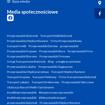
Baza wiedzy
Media społecznościowe
Przeprowadzki Białystok
Transport Mebli Białystok
Przeprowadzka Między Miastami
Firma Przeprowadzkowa
transport mebli
Przeprowadzki Domów
przeprowadzki
Przeprowadzki Krajowe
Przeprowadzki Biura
Przeprowadzki Firm
Przeprowadzki Biurowe
Przeprowadzki Firmowe
Usługi Transportowe Białystok
Blog
usługitransportowe
Przeprowadzki Lokalne
Przeprowadzki Magazynów
Przeprowadzka Międzynarodowa
Transport Między Miastami
Transport Krajowy
Transport Paletowy
Firma Transportowa Białystok
Transport Lokalny
Transport Drobnicowy
Przeprowadzki Warszawa
Utylizacja Starych Mebli i Opróżnianie
#szybkieprzeprowadzki
#bezpieczneprzeprowadzki
#solidneprzeprowadzki
#ilekosztujetransport
przeprowadzki białystok
Przeprowadzki Między Miastami