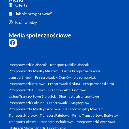
Oferta
Jak się przygotować?
Baza wiedzy
Media społecznościowe
Przeprowadzki Białystok
Transport Mebli Białystok
Przeprowadzka Między Miastami
Firma Przeprowadzkowa
transport mebli
Przeprowadzki Domów
przeprowadzki
Przeprowadzki Krajowe
Przeprowadzki Biura
Przeprowadzki Firm
Przeprowadzki Biurowe
Przeprowadzki Firmowe
Usługi Transportowe Białystok
Blog
usługitransportowe
Przeprowadzki Lokalne
Przeprowadzki Magazynów
Przeprowadzka Międzynarodowa
Transport Między Miastami
Transport Krajowy
Transport Paletowy
Firma Transportowa Białystok
Transport Lokalny
Transport Drobnicowy
Przeprowadzki Warszawa
Utylizacja Starych Mebli i Opróżnianie