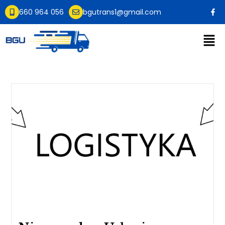
660 964 056
bgutrans1@gmail.com