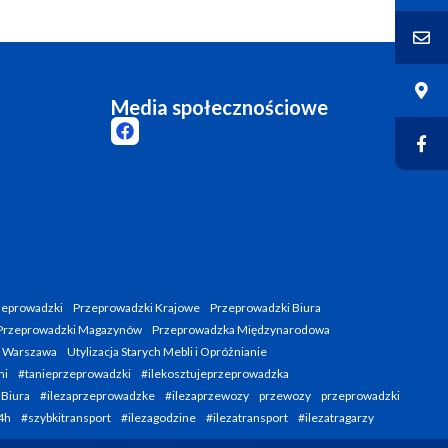
Media społecznościowe
zeprowadzki
Przeprowadzki Krajowe
Przeprowadzki Biura
Przeprowadzki Magazynów
Przeprowadzka Międzynarodowa
i Warszawa
Utylizacja Starych Mebli i Opróżnianie
mi
#tanieprzeprowadzki
#ilekosztujeprzeprowadzka
 Biura
#ilezaprzeprowadzke
#ilezaprzewozy
przewozy
przeprowadzki
4h
#szybkitransport
#ilezagodzine
#ilezatransport
#ilezatragarzy