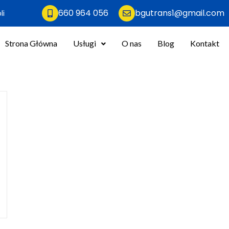
660 964 056
bgutrans1@gmail.com
li
Strona Główna
Usługi
O nas
Blog
Kontakt