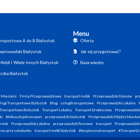
Menu
nsportowa A do B Białystok
Oferta
eprowadzki Białystok
Jak się przygotować?
Mebli I Wiele Innych Białystok
Baza wiedzy
czka Białystok
 Miastami
Firma Przeprowadzkowa
transport mebli
Przeprowadzki Domów
pr
ługi Transportowe Białystok
Blog
usługitransportowe
Przeprowadzki Lokalne
Transportowa Białystok
Transport Lokalny
Transport Drobnicowy
Przeprowadzk
ki
#ilekosztujetransport
przeprowadzki białystok
Przeprowadzki Między Miasta
ystok
Przeprowadzki Lokalne
przeprowadzki firmowe
transport
Przeprowadzki
oc przy załadunku
transport mebli bialystok
#bezpiecznytransport
#Transport2