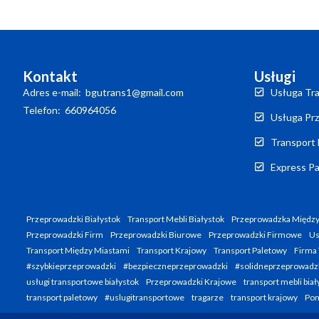
Kontakt
Usługi
Adres e-mail: bgutrans1@gmail.com
Usługa Tra
Telefon: 660964056
Usługa Prz
Transport 
Express Pa
Przeprowadzki Białystok
Transport Mebli Białystok
Przeprowadzka Między
Przeprowadzki Firm
Przeprowadzki Biurowe
Przeprowadzki Firmowe
Us
Transport Między Miastami
Transport Krajowy
Transport Paletowy
Firma 
#szybkieprzeprowadzki
#bezpieczneprzeprowadzki
#solidneprzeprowadz
usługi transportowe białystok
Przeprowadzki Krajowe
transport mebli biał
transport paletowy
#uslugitransportowe
tragarze
transport krajowy
Pom