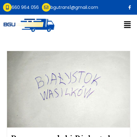
660 964 056
bgutrans1@gmail.com