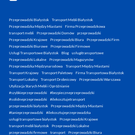
Przeprowadzki Białystok
Transport Mebli Białystok
Przeprowadzka Między Miastami
Firma Przeprowadzkowa
transport mebli
Przeprowadzki Domów
przeprowadzki
Przeprowadzki Krajowe
Przeprowadzki Biura
Przeprowadzki Firm
Przeprowadzki Biurowe
Przeprowadzki Firmowe
Usługi Transportowe Białystok
Blog
usługitransportowe
Przeprowadzki Lokalne
Przeprowadzki Magazynów
Przeprowadzka Międzynarodowa
Transport Między Miastami
Transport Krajowy
Transport Paletowy
Firma Transportowa Białystok
Transport Lokalny
Transport Drobnicowy
Przeprowadzki Warszawa
Utylizacja Starych Mebli i Opróżnianie
#szybkieprzeprowadzki
#bezpieczneprzeprowadzki
#solidneprzeprowadzki
#ilekosztujetransport
przeprowadzki białystok
Przeprowadzki Między Miastami
#tanieprzeprowadzki
#ilekosztujeprzeprowadzka
usługi transportowe białystok
Przeprowadzki Krajowe
transport mebli białystok
Przeprowadzki Lokalne
przeprowadzki firmowe
transport
Przeprowadzki Biura