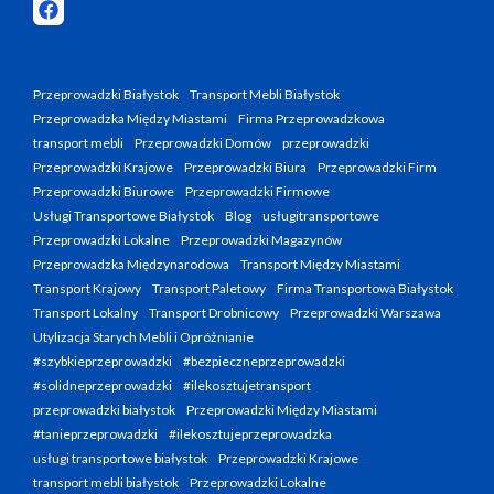
Przeprowadzki Białystok
Transport Mebli Białystok
Przeprowadzka Między Miastami
Firma Przeprowadzkowa
transport mebli
Przeprowadzki Domów
przeprowadzki
Przeprowadzki Krajowe
Przeprowadzki Biura
Przeprowadzki Firm
Przeprowadzki Biurowe
Przeprowadzki Firmowe
Usługi Transportowe Białystok
Blog
usługitransportowe
Przeprowadzki Lokalne
Przeprowadzki Magazynów
Przeprowadzka Międzynarodowa
Transport Między Miastami
Transport Krajowy
Transport Paletowy
Firma Transportowa Białystok
Transport Lokalny
Transport Drobnicowy
Przeprowadzki Warszawa
Utylizacja Starych Mebli i Opróżnianie
#szybkieprzeprowadzki
#bezpieczneprzeprowadzki
#solidneprzeprowadzki
#ilekosztujetransport
przeprowadzki białystok
Przeprowadzki Między Miastami
#tanieprzeprowadzki
#ilekosztujeprzeprowadzka
usługi transportowe białystok
Przeprowadzki Krajowe
transport mebli białystok
Przeprowadzki Lokalne