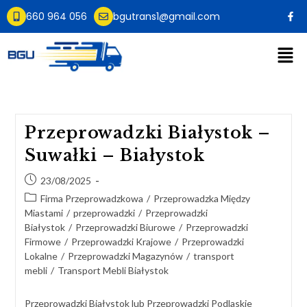
660 964 056
bgutrans1@gmail.com
Przeprowadzki Białystok –
Suwałki – Białystok
23/08/2025
Firma Przeprowadzkowa
/
Przeprowadzka Między
Miastami
/
przeprowadzki
/
Przeprowadzki
Białystok
/
Przeprowadzki Biurowe
/
Przeprowadzki
Firmowe
/
Przeprowadzki Krajowe
/
Przeprowadzki
Lokalne
/
Przeprowadzki Magazynów
/
transport
mebli
/
Transport Mebli Białystok
Przeprowadzki Białystok lub Przeprowadzki Podlaskie