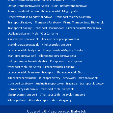
Przeprowadzki Biurowe
Przeprowadzki Firmowe
Usługi Transportowe Białystok
Blog
usługitransportowe
Przeprowadzki Lokalne
Przeprowadzki Magazynów
Przeprowadzka Międzynarodowa
Transport Między Miastami
Transport Krajowy
Transport Paletowy
Firma Transportowa Białystok
Transport Lokalny
Transport Drobnicowy
Przeprowadzki Warszawa
Utylizacja Starych Mebli i Opróżnianie
#szybkieprzeprowadzki
#bezpieczneprzeprowadzki
#solidneprzeprowadzki
#ilekosztujetransport
przeprowadzki białystok
Przeprowadzki Między Miastami
#tanieprzeprowadzki
#ilekosztujeprzeprowadzka
usługi transportowe białystok
Przeprowadzki Krajowe
transport mebli białystok
Przeprowadzki Lokalne
przeprowadzki firmowe
transport
Przeprowadzki Biura
#ilezaprzeprowadzke
#ilezaprzewozy
przewozy
przeprowadzki
transport paletowy
#uslugitransportowe
tragarze
transport krajowy
Pomoc przy załadunku
transport mebli bialystok
#bezpiecznytransport
#Transport24h
#szybkitransport
#ilezagodzine
#ilezatransport
#ilezatragarzy
Copyright © Przeprowadzki Białystok