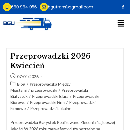
660 964 056
bgutrans1@gmail.com
Przeprowadzki 2026
Kwiecień
07/04/2026
Blog
/
Przeprowadzka Między
Miastami
/
przeprowadzki
/
Przeprowadzki
Białystok
/
Przeprowadzki Biura
/
Przeprowadzki
Biurowe
/
Przeprowadzki Firm
/
Przeprowadzki
Firmowe
/
Przeprowadzki Lokalne
Przeprowadzka Białystok Realizowane Zlecenia Najlepszej
Jakości W 2026 roku zauważamy dużą potrzebę na