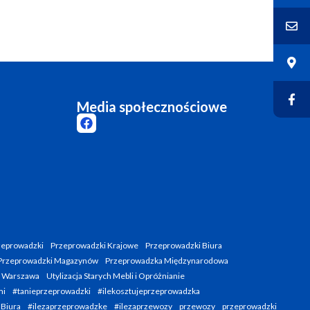
Media społecznościowe
zeprowadzki
Przeprowadzki Krajowe
Przeprowadzki Biura
Przeprowadzki Magazynów
Przeprowadzka Międzynarodowa
i Warszawa
Utylizacja Starych Mebli i Opróżnianie
mi
#tanieprzeprowadzki
#ilekosztujeprzeprowadzka
 Biura
#ilezaprzeprowadzke
#ilezaprzewozy
przewozy
przeprowadzki