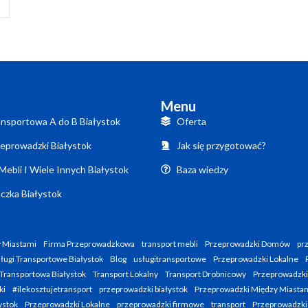
Menu
nsportowa A do B Białystok
Oferta
eprowadzki Białystok
Jak się przygotować?
Mebli I Wiele Innych Białystok
Baza wiedzy
czka Białystok
 Miastami
Firma Przeprowadzkowa
transport mebli
Przeprowadzki Domów
pr
ługi Transportowe Białystok
Blog
usługitransportowe
Przeprowadzki Lokalne
Transportowa Białystok
Transport Lokalny
Transport Drobnicowy
Przeprowadzk
ki
#ilekosztujetransport
przeprowadzki białystok
Przeprowadzki Między Miasta
ystok
Przeprowadzki Lokalne
przeprowadzki firmowe
transport
Przeprowadzki