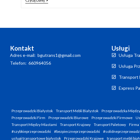
Czytaj Dalej
Kontakt
Usługi
Adres e-mail: bgutrans1@gmail.com
Usługa Tra
Telefon: 660964056
Usługa Prz
Transport 
Express Pa
Przeprowadzki Białystok
Transport Mebli Białystok
Przeprowadzka Między
Przeprowadzki Firm
Przeprowadzki Biurowe
Przeprowadzki Firmowe
Us
Transport Między Miastami
Transport Krajowy
Transport Paletowy
Firma 
#szybkieprzeprowadzki
#bezpieczneprzeprowadzki
#solidneprzeprowadz
usługi transportowe białystok
Przeprowadzki Krajowe
transport mebli biał