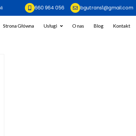
660 964 056
bgutrans1@gmail.com
li
Strona Główna
Usługi
O nas
Blog
Kontakt