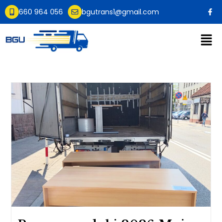
660 964 056
bgutrans1@gmail.com