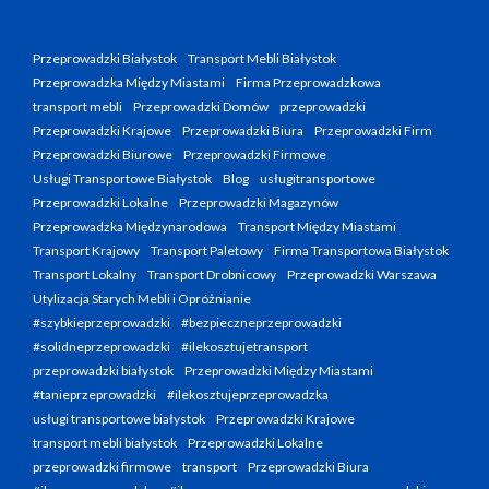
Przeprowadzki Białystok
Transport Mebli Białystok
Przeprowadzka Między Miastami
Firma Przeprowadzkowa
transport mebli
Przeprowadzki Domów
przeprowadzki
Przeprowadzki Krajowe
Przeprowadzki Biura
Przeprowadzki Firm
Przeprowadzki Biurowe
Przeprowadzki Firmowe
Usługi Transportowe Białystok
Blog
usługitransportowe
Przeprowadzki Lokalne
Przeprowadzki Magazynów
Przeprowadzka Międzynarodowa
Transport Między Miastami
Transport Krajowy
Transport Paletowy
Firma Transportowa Białystok
Transport Lokalny
Transport Drobnicowy
Przeprowadzki Warszawa
Utylizacja Starych Mebli i Opróżnianie
#szybkieprzeprowadzki
#bezpieczneprzeprowadzki
#solidneprzeprowadzki
#ilekosztujetransport
przeprowadzki białystok
Przeprowadzki Między Miastami
#tanieprzeprowadzki
#ilekosztujeprzeprowadzka
usługi transportowe białystok
Przeprowadzki Krajowe
transport mebli białystok
Przeprowadzki Lokalne
przeprowadzki firmowe
transport
Przeprowadzki Biura