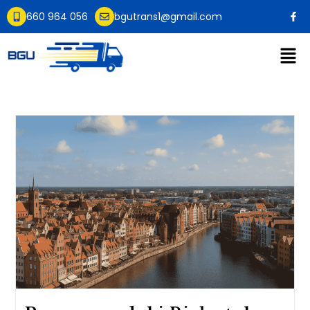
660 964 056
bgutrans1@gmail.com