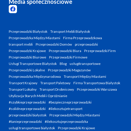
Media społecznościowe
Przeprowadzki Białystok
Transport Mebli Białystok
Przeprowadzka Między Miastami
Firma Przeprowadzkowa
transport mebli
Przeprowadzki Domów
przeprowadzki
Przeprowadzki Krajowe
Przeprowadzki Biura
Przeprowadzki Firm
Przeprowadzki Biurowe
Przeprowadzki Firmowe
Usługi Transportowe Białystok
Blog
usługitransportowe
Przeprowadzki Lokalne
Przeprowadzki Magazynów
Przeprowadzka Międzynarodowa
Transport Między Miastami
Transport Krajowy
Transport Paletowy
Firma Transportowa Białystok
Transport Lokalny
Transport Drobnicowy
Przeprowadzki Warszawa
Utylizacja Starych Mebli i Opróżnianie
#szybkieprzeprowadzki
#bezpieczneprzeprowadzki
#solidneprzeprowadzki
#ilekosztujetransport
przeprowadzki białystok
Przeprowadzki Między Miastami
#tanieprzeprowadzki
#ilekosztujeprzeprowadzka
usługi transportowe białystok
Przeprowadzki Krajowe