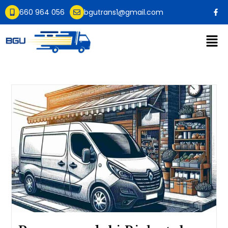
660 964 056
bgutrans1@gmail.com