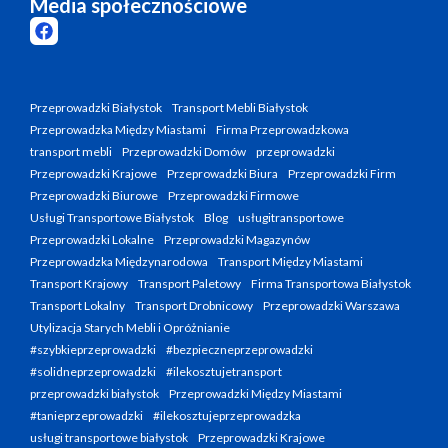
Media społecznościowe
Przeprowadzki Białystok
Transport Mebli Białystok
Przeprowadzka Między Miastami
Firma Przeprowadzkowa
transport mebli
Przeprowadzki Domów
przeprowadzki
Przeprowadzki Krajowe
Przeprowadzki Biura
Przeprowadzki Firm
Przeprowadzki Biurowe
Przeprowadzki Firmowe
Usługi Transportowe Białystok
Blog
usługitransportowe
Przeprowadzki Lokalne
Przeprowadzki Magazynów
Przeprowadzka Międzynarodowa
Transport Między Miastami
Transport Krajowy
Transport Paletowy
Firma Transportowa Białystok
Transport Lokalny
Transport Drobnicowy
Przeprowadzki Warszawa
Utylizacja Starych Mebli i Opróżnianie
#szybkieprzeprowadzki
#bezpieczneprzeprowadzki
#solidneprzeprowadzki
#ilekosztujetransport
przeprowadzki białystok
Przeprowadzki Między Miastami
#tanieprzeprowadzki
#ilekosztujeprzeprowadzka
usługi transportowe białystok
Przeprowadzki Krajowe