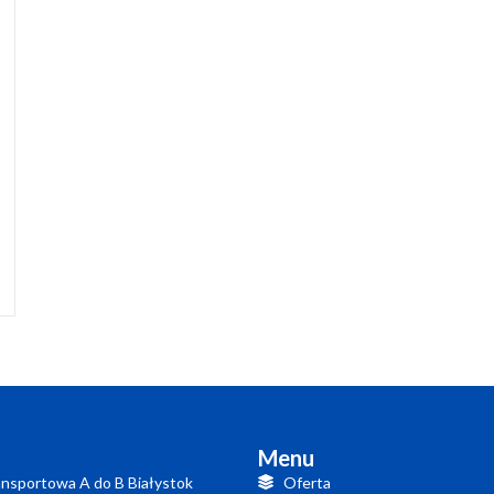
Menu
nsportowa A do B Białystok
Oferta