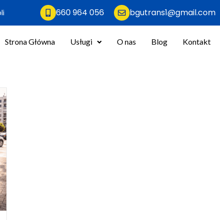
660 964 056
bgutrans1@gmail.com
li
Strona Główna
Usługi
O nas
Blog
Kontakt