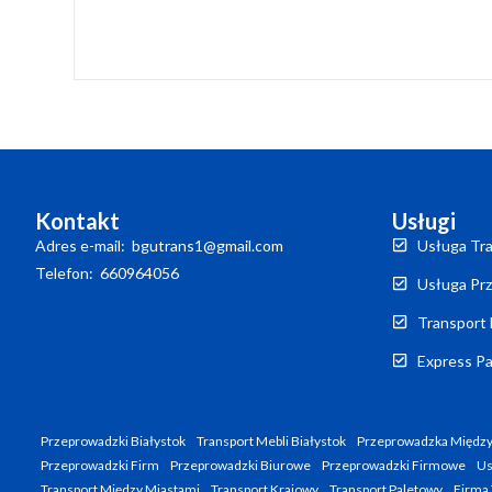
Kontakt
Usługi
Adres e-mail: bgutrans1@gmail.com
Usługa Tra
Telefon: 660964056
Usługa Prz
Transport 
Express Pa
Przeprowadzki Białystok
Transport Mebli Białystok
Przeprowadzka Między
Przeprowadzki Firm
Przeprowadzki Biurowe
Przeprowadzki Firmowe
Us
Transport Między Miastami
Transport Krajowy
Transport Paletowy
Firma 