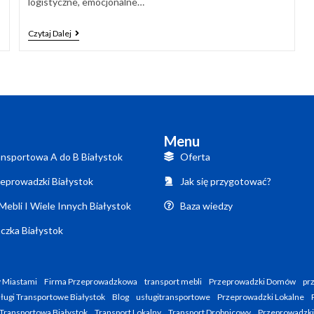
logistyczne, emocjonalne…
Czytaj Dalej
Menu
nsportowa A do B Białystok
Oferta
eprowadzki Białystok
Jak się przygotować?
Mebli I Wiele Innych Białystok
Baza wiedzy
czka Białystok
 Miastami
Firma Przeprowadzkowa
transport mebli
Przeprowadzki Domów
pr
ługi Transportowe Białystok
Blog
usługitransportowe
Przeprowadzki Lokalne
Transportowa Białystok
Transport Lokalny
Transport Drobnicowy
Przeprowadzk