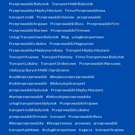
Przeprowadzki Białystok
Transport Mebli Białystok
Przeprowadzka Między Miastami
Firma Przeprowadzkowa
transport mebli
Przeprowadzki Domów
przeprowadzki
Przeprowadzki Krajowe
Przeprowadzki Biura
Przeprowadzki Firm
Przeprowadzki Biurowe
Przeprowadzki Firmowe
Usługi Transportowe Białystok
Blog
usługitransportowe
Przeprowadzki Lokalne
Przeprowadzki Magazynów
Przeprowadzka Międzynarodowa
Transport Między Miastami
Transport Krajowy
Transport Paletowy
Firma Transportowa Białystok
Transport Lokalny
Transport Drobnicowy
Przeprowadzki Warszawa
Utylizacja Starych Mebli i Opróżnianie
#szybkieprzeprowadzki
#bezpieczneprzeprowadzki
#solidneprzeprowadzki
#ilekosztujetransport
przeprowadzki białystok
Przeprowadzki Między Miastami
#tanieprzeprowadzki
#ilekosztujeprzeprowadzka
usługi transportowe białystok
Przeprowadzki Krajowe
transport mebli białystok
Przeprowadzki Lokalne
przeprowadzki firmowe
transport
Przeprowadzki Biura
#ilezaprzeprowadzke
#ilezaprzewozy
przewozy
przeprowadzki
transport paletowy
#uslugitransportowe
tragarze
transport krajowy