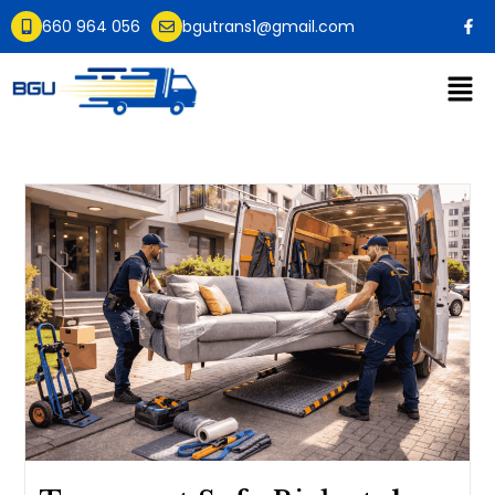
660 964 056
bgutrans1@gmail.com