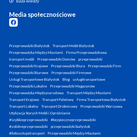
Baza wiedzy
Media społecznościowe
Przeprowadzki Białystok
Transport Mebli Białystok
Przeprowadzka Między Miastami
Firma Przeprowadzkowa
transport mebli
Przeprowadzki Domów
przeprowadzki
Przeprowadzki Krajowe
Przeprowadzki Biura
Przeprowadzki Firm
Przeprowadzki Biurowe
Przeprowadzki Firmowe
Usługi Transportowe Białystok
Blog
usługitransportowe
Przeprowadzki Lokalne
Przeprowadzki Magazynów
Przeprowadzka Międzynarodowa
Transport Między Miastami
Transport Krajowy
Transport Paletowy
Firma Transportowa Białystok
Transport Lokalny
Transport Drobnicowy
Przeprowadzki Warszawa
Utylizacja Starych Mebli i Opróżnianie
#szybkieprzeprowadzki
#bezpieczneprzeprowadzki
#solidneprzeprowadzki
przeprowadzki białystok
#ilekosztujetransport
Przeprowadzki Między Miastami