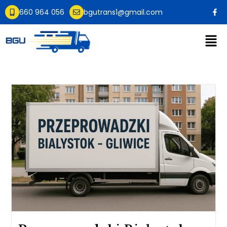
660 964 056
bgutrans1@gmail.com