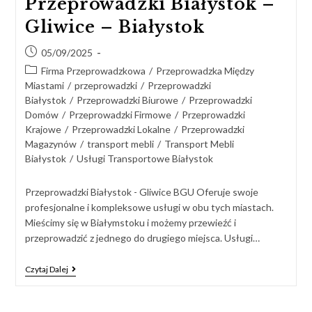
Przeprowadzki Białystok –
Gliwice – Białystok
05/09/2025
Firma Przeprowadzkowa
/
Przeprowadzka Między
Miastami
/
przeprowadzki
/
Przeprowadzki
Białystok
/
Przeprowadzki Biurowe
/
Przeprowadzki
Domów
/
Przeprowadzki Firmowe
/
Przeprowadzki
Krajowe
/
Przeprowadzki Lokalne
/
Przeprowadzki
Magazynów
/
transport mebli
/
Transport Mebli
Białystok
/
Usługi Transportowe Białystok
Przeprowadzki Białystok - Gliwice BGU Oferuje swoje
profesjonalne i kompleksowe usługi w obu tych miastach.
Mieścimy się w Białymstoku i możemy przewieźć i
przeprowadzić z jednego do drugiego miejsca. Usługi…
Czytaj Dalej