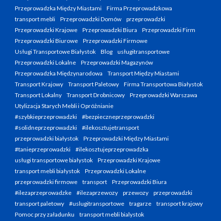
Przeprowadzka Między Miastami
Firma Przeprowadzkowa
transport mebli
Przeprowadzki Domów
przeprowadzki
Przeprowadzki Krajowe
Przeprowadzki Biura
Przeprowadzki Firm
Przeprowadzki Biurowe
Przeprowadzki Firmowe
Usługi Transportowe Białystok
Blog
usługitransportowe
Przeprowadzki Lokalne
Przeprowadzki Magazynów
Przeprowadzka Międzynarodowa
Transport Między Miastami
Transport Krajowy
Transport Paletowy
Firma Transportowa Białystok
Transport Lokalny
Transport Drobnicowy
Przeprowadzki Warszawa
Utylizacja Starych Mebli i Opróżnianie
#szybkieprzeprowadzki
#bezpieczneprzeprowadzki
#solidneprzeprowadzki
#ilekosztujetransport
przeprowadzki białystok
Przeprowadzki Między Miastami
#tanieprzeprowadzki
#ilekosztujeprzeprowadzka
usługi transportowe białystok
Przeprowadzki Krajowe
transport mebli białystok
Przeprowadzki Lokalne
przeprowadzki firmowe
transport
Przeprowadzki Biura
#ilezaprzeprowadzke
#ilezaprzewozy
przewozy
przeprowadzki
transport paletowy
#uslugitransportowe
tragarze
transport krajowy
Pomoc przy załadunku
transport mebli bialystok