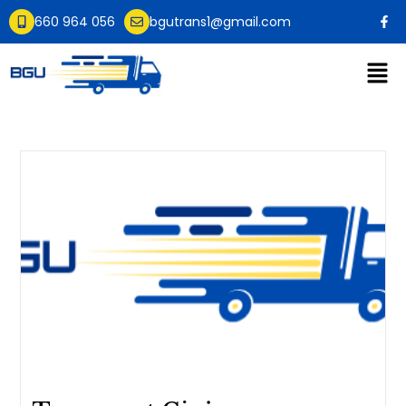
660 964 056
bgutrans1@gmail.com