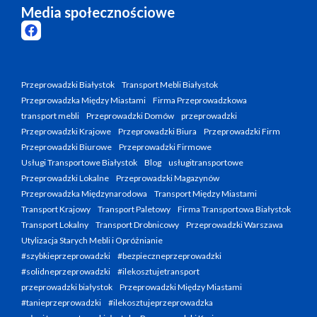
Media społecznościowe
Przeprowadzki Białystok
Transport Mebli Białystok
Przeprowadzka Między Miastami
Firma Przeprowadzkowa
transport mebli
Przeprowadzki Domów
przeprowadzki
Przeprowadzki Krajowe
Przeprowadzki Biura
Przeprowadzki Firm
Przeprowadzki Biurowe
Przeprowadzki Firmowe
Usługi Transportowe Białystok
Blog
usługitransportowe
Przeprowadzki Lokalne
Przeprowadzki Magazynów
Przeprowadzka Międzynarodowa
Transport Między Miastami
Transport Krajowy
Transport Paletowy
Firma Transportowa Białystok
Transport Lokalny
Transport Drobnicowy
Przeprowadzki Warszawa
Utylizacja Starych Mebli i Opróżnianie
#szybkieprzeprowadzki
#bezpieczneprzeprowadzki
#solidneprzeprowadzki
#ilekosztujetransport
przeprowadzki białystok
Przeprowadzki Między Miastami
#tanieprzeprowadzki
#ilekosztujeprzeprowadzka