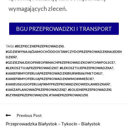
wymagających zleceń.
BGU PRZEPROWADZKI I TRANSPORT
TAGI
:
#BEZPIECZNEPRZEPROWADZKI
,
#GDZIEWYNAJĄĆSAMOCHÓDDOSTAWCZYDOPRZEPROWADZKINAJEDEN
DZIEŃ?
,
#GDZIEZNAJDEOPINIEOFIRMACHPRZEPROWADZKOWYCHWPOLSCE?
,
#ILEKOSZTUJĄPRZEPROWADZKI?
,
#ILEKOSZTUJEPRZEPROWADZKA?
,
#JAKIEFIRMYOFERUJĄPRZEPROWADZKIBIURWBIAŁYMSTOKU?
,
#JAKIEFIRMYOFERUJĄPRZEPROWADZKIWMOIMMIEŚCIE?
,
#JAKIEUSŁUGIOFERUJĄFIRMYPRZEPROWADZKOWEDLAMIESZKAŃ?
,
#JAKZAPLANOWAĆPRZEPROWADZKĘ?
,
#SOLIDNEPRZEPROWADZKI
,
#SZYBKIEPRZEPROWADZKI
,
#TANIEPRZEPROWADZKI
Previous Post
Przeprowadzka Białystok – Tykocin – Białystok