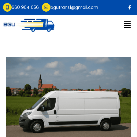
660 964 056
bgutrans1@gmail.com