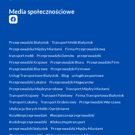
Media społecznościowe
Przeprowadzki Białystok
Transport Mebli Białystok
Przeprowadzka Między Miastami
Firma Przeprowadzkowa
transport mebli
Przeprowadzki Domów
przeprowadzki
Przeprowadzki Krajowe
Przeprowadzki Biura
Przeprowadzki Firm
Przeprowadzki Biurowe
Przeprowadzki Firmowe
Usługi Transportowe Białystok
Blog
usługitransportowe
Przeprowadzki Lokalne
Przeprowadzki Magazynów
Przeprowadzka Międzynarodowa
Transport Między Miastami
Transport Krajowy
Transport Paletowy
Firma Transportowa Białystok
Transport Lokalny
Transport Drobnicowy
Przeprowadzki Warszawa
Utylizacja Starych Mebli i Opróżnianie
#szybkieprzeprowadzki
#bezpieczneprzeprowadzki
#solidneprzeprowadzki
#ilekosztujetransport
przeprowadzki białystok
Przeprowadzki Między Miastami